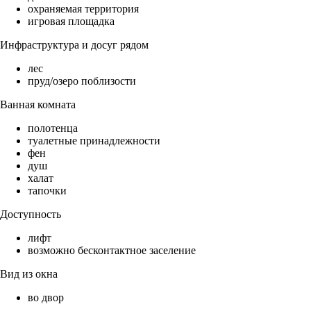
охраняемая территория
игровая площадка
Инфраструктура и досуг рядом
лес
пруд/озеро поблизости
Ванная комната
полотенца
туалетные принадлежности
фен
душ
халат
тапочки
Доступность
лифт
возможно бесконтактное заселение
Вид из окна
во двор