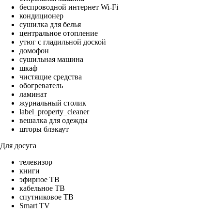
беспроводной интернет Wi-Fi
кондиционер
сушилка для белья
центральное отопление
утюг с гладильной доской
домофон
сушильная машина
шкаф
чистящие средства
обогреватель
ламинат
журнальный столик
label_property_cleaner
вешалка для одежды
шторы блэкаут
Для досуга
телевизор
книги
эфирное ТВ
кабельное ТВ
спутниковое ТВ
Smart TV