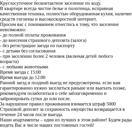
Круглосуточное бесконтактное заселение по коду.
В квартире всегда чистое белье и полотенца, исправная
качественная техника, полностью оборудованная кухня, наличие
средств гигиены и высокоскоростной интернет.
Просим вас с пониманием отнестись к тому, что заселение
невозможно:
- до полной оплаты проживания
- до внесения страхового депозита (залога)
- без регистрации заезда по паспорту
- с детьми без согласования
- при заселении более 2 человек (включая детей любого
возраста)
- с любыми животными
Время заезда с 15:00
Время выезда до 12:00
Ранний заезд и поздний выезд не предусмотрены. если вам
гарантированно нужно заселиться раньше или выехать позже,
рекомендуем позаботиться о себе заблаговременно и
забронировать сутки до или после.
За нарушение правил проживания взимается штраф 5000
Страховой депозит за сохранность имущества возвращается в
течение 24 часов после выезда.
Наши апартаменты – одни из лучших в этом районе! Будем рады
видеть Вас в числе наших постоянных гостей!