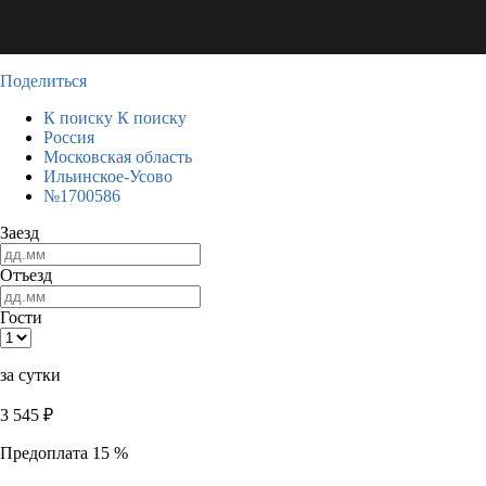
Поделиться
К поиску
К поиску
Россия
Московская область
Ильинское-Усово
№1700586
Заезд
Отъезд
Гости
за сутки
3 545
₽
Предоплата 15 %