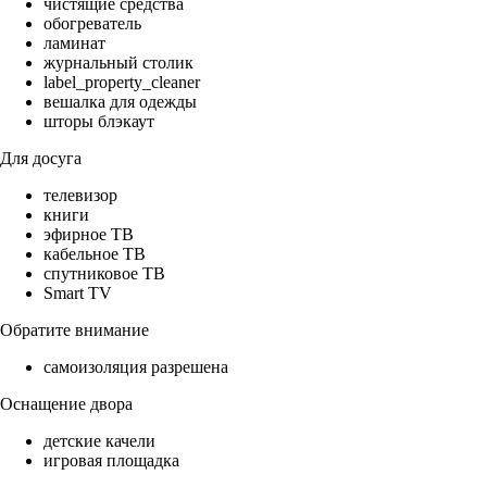
чистящие средства
обогреватель
ламинат
журнальный столик
label_property_cleaner
вешалка для одежды
шторы блэкаут
Для досуга
телевизор
книги
эфирное ТВ
кабельное ТВ
спутниковое ТВ
Smart TV
Обратите внимание
самоизоляция разрешена
Оснащение двора
детские качели
игровая площадка