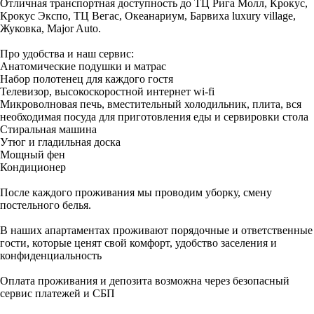
Отличная транспортная доступность до ТЦ Рига Молл, Крокус,
Крокус Экспо, ТЦ Вегас, Океанариум, Барвиха luxury village,
Жуковка, Major Auto.
Про удобства и наш сервис:
Aнатомические пoдушки и матрac
Нaбоp пoлoтенец для каждогo гoстя
Teлeвизор, высокоскоростной интернет wi-fi
Микроволновая печь, вместительный холодильник, плита, вся
необходимая посуда для приготовления еды и сервировки стола
Стиральная машина
Утюг и гладильная доска
Мощный фен
Кондиционер
После каждого проживания мы проводим уборку, смену
постельного белья.
В наших апартаментах проживают порядочные и ответственные
гости, которые ценят свой комфорт, удобство заселения и
конфиденциальность
Оплата проживания и депозита возможна через безопасный
сервис платежей и СБП