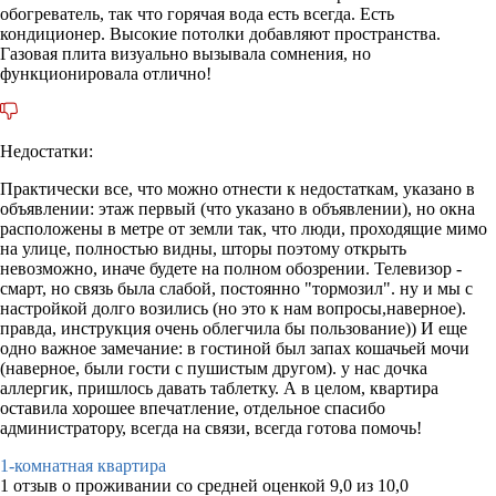
обогреватель, так что горячая вода есть всегда. Есть
кондиционер. Высокие потолки добавляют пространства.
Газовая плита визуально вызывала сомнения, но
функционировала отлично!
Недостатки:
Практически все, что можно отнести к недостаткам, указано в
объявлении: этаж первый (что указано в объявлении), но окна
расположены в метре от земли так, что люди, проходящие мимо
на улице, полностью видны, шторы поэтому открыть
невозможно, иначе будете на полном обозрении. Телевизор -
смарт, но связь была слабой, постоянно "тормозил". ну и мы с
настройкой долго возились (но это к нам вопросы,наверное).
правда, инструкция очень облегчила бы пользование)) И еще
одно важное замечание: в гостиной был запах кошачьей мочи
(наверное, были гости с пушистым другом). у нас дочка
аллергик, пришлось давать таблетку. А в целом, квартира
оставила хорошее впечатление, отдельное спасибо
администратору, всегда на связи, всегда готова помочь!
1-комнатная квартира
1 отзыв
о проживании со средней оценкой
9,0
из
10,0