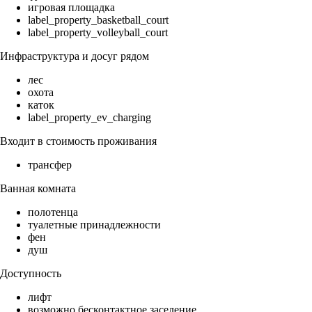
игровая площадка
label_property_basketball_court
label_property_volleyball_court
Инфраструктура и досуг рядом
лес
охота
каток
label_property_ev_charging
Входит в стоимость проживания
трансфер
Ванная комната
полотенца
туалетные принадлежности
фен
душ
Доступность
лифт
возможно бесконтактное заселение