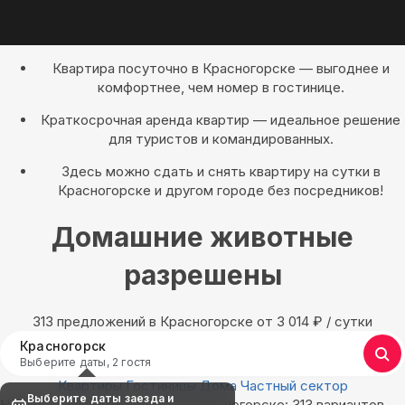
Квартира посуточно в Красногорске — выгоднее и
комфортнее, чем номер в гостинице.
Краткосрочная аренда квартир — идеальное решение
для туристов и командированных.
Здесь можно сдать и снять квартиру на сутки в
Красногорске и другом городе без посредников!
Домашние животные
разрешены
313 предложений в Красногорске oт 3 014
₽
/ сутки
Красногорск
Выберите даты, 2 гостя
Квартиры
Гостиницы
Дома
Частный сектор
Выберите даты заезда и
Найдём, где остановиться в Красногорске: 313 вариантов